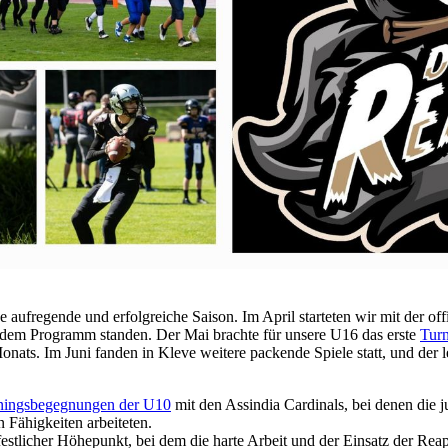
 aufregende und erfolgreiche Saison. Im April starteten wir mit der off
 dem Programm standen. Der Mai brachte für unsere U16 das erste
Turn
nats. Im Juni fanden in Kleve weitere packende Spiele statt, und der l
ningsbegegnungen der U10
mit den Assindia Cardinals, bei denen die j
Fähigkeiten arbeiteten.
stlicher Höhepunkt, bei dem die harte Arbeit und der Einsatz der Rea